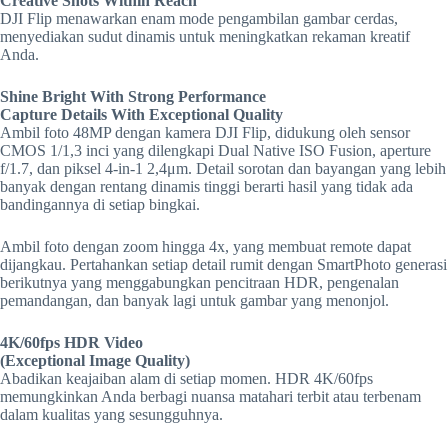
Creative Shots Within Reach
DJI Flip menawarkan enam mode pengambilan gambar cerdas,
menyediakan sudut dinamis untuk meningkatkan rekaman kreatif
Anda.
Shine Bright With Strong Performance
Capture Details With Exceptional Quality
Ambil foto 48MP dengan kamera DJI Flip, didukung oleh sensor
CMOS 1/1,3 inci yang dilengkapi Dual Native ISO Fusion, aperture
f/1.7, dan piksel 4-in-1 2,4μm. Detail sorotan dan bayangan yang lebih
banyak dengan rentang dinamis tinggi berarti hasil yang tidak ada
bandingannya di setiap bingkai.
Ambil foto dengan zoom hingga 4x, yang membuat remote dapat
dijangkau. Pertahankan setiap detail rumit dengan SmartPhoto generasi
berikutnya yang menggabungkan pencitraan HDR, pengenalan
pemandangan, dan banyak lagi untuk gambar yang menonjol.
4K/60fps HDR Video
(Exceptional Image Quality)
Abadikan keajaiban alam di setiap momen. HDR 4K/60fps
memungkinkan Anda berbagi nuansa matahari terbit atau terbenam
dalam kualitas yang sesungguhnya.