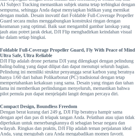
AI Subject Tracking memastikan subjek utama tetap terbingkai dengan
sempurna, sehingga Anda dapat menyiapkan bidikan yang memikat
dengan mudah. ​​Desain inovatif dari Foldable Full-Coverage Propeller
Guard secara mulus menggabungkan konstruksi ringan dengan
keamanan yang optimal. Baik saat mengambil gambar lanskap yang
jauh atau potret jarak dekat, DJI Flip menghadirkan keindahan visual
ke dalam setiap bingkai.
Foldable Full-Coverage Propeller Guard, Fly With Peace of Mind
Ultra Safe, Ultra Reliable
DJI Flip adalah drone pertama DJI yang dilengkapi dengan pelindung
baling-baling yang dapat dilipat dan dapat menutupi seluruh bagian.
Pelindung ini memiliki struktur penyangga serat karbon yang beratnya
hanya 1/60 dari bahan Polikarbonat (PC) tradisional dengan tetap
mempertahankan kekakuan yang sama. Desain yang ringan dan tahan
lama ini memberikan perlindungan menyeluruh, memastikan bahwa
pilot pemula pun dapat menjelajahi langit dengan percaya diri.
Compact Design, Boundless Freedom
Dengan berat kurang dari 249 g, DJI Flip beratnya hampir sama
dengan apel dan pas di telapak tangan Anda. Pelatihan atau ujian tidak
diperlukan untuk menerbangkannya di sebagian besar negara dan
wilayah. Ringkas dan praktis, DJI Flip adalah teman perjalanan ideal
Anda, yang mengubah cara Anda mengabadikan momen favorit.