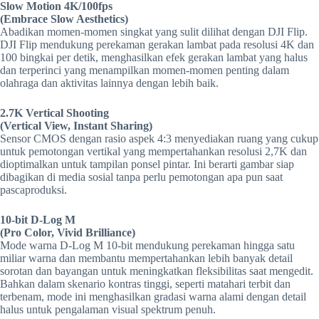
Slow Motion 4K/100fps
(Embrace Slow Aesthetics)
Abadikan momen-momen singkat yang sulit dilihat dengan DJI Flip.
DJI Flip mendukung perekaman gerakan lambat pada resolusi 4K dan
100 bingkai per detik, menghasilkan efek gerakan lambat yang halus
dan terperinci yang menampilkan momen-momen penting dalam
olahraga dan aktivitas lainnya dengan lebih baik.
2.7K Vertical Shooting
(Vertical View, Instant Sharing)
Sensor CMOS dengan rasio aspek 4:3 menyediakan ruang yang cukup
untuk pemotongan vertikal yang mempertahankan resolusi 2,7K dan
dioptimalkan untuk tampilan ponsel pintar. Ini berarti gambar siap
dibagikan di media sosial tanpa perlu pemotongan apa pun saat
pascaproduksi.
10-bit D-Log M
(Pro Color, Vivid Brilliance)
Mode warna D-Log M 10-bit mendukung perekaman hingga satu
miliar warna dan membantu mempertahankan lebih banyak detail
sorotan dan bayangan untuk meningkatkan fleksibilitas saat mengedit.
Bahkan dalam skenario kontras tinggi, seperti matahari terbit dan
terbenam, mode ini menghasilkan gradasi warna alami dengan detail
halus untuk pengalaman visual spektrum penuh.